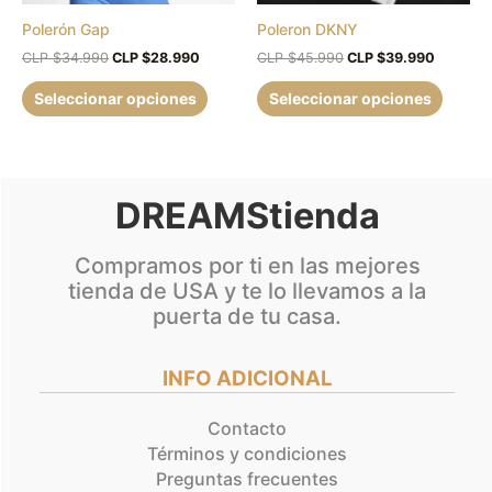
pueden
puede
Polerón Gap
Poleron DKNY
elegir
elegir
en
en
CLP $
34.990
CLP $
28.990
CLP $
45.990
CLP $
39.990
la
la
Seleccionar opciones
Seleccionar opciones
página
página
de
de
producto
produc
DREAMStienda
Compramos por ti en las mejores
tienda de USA y te lo llevamos a la
puerta de tu casa.
INFO ADICIONAL
Contacto
Términos y condiciones
Preguntas frecuentes