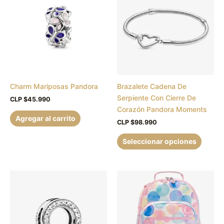
tiene
múltipl
variant
Las
opcion
se
puede
Charm Mariposas Pandora
Brazalete Cadena De
elegir
Serpiente Con Cierre De
en
CLP $
45.990
Corazón Pandora Moments
la
Agregar al carrito
página
CLP $
98.990
de
Seleccionar opciones
produc