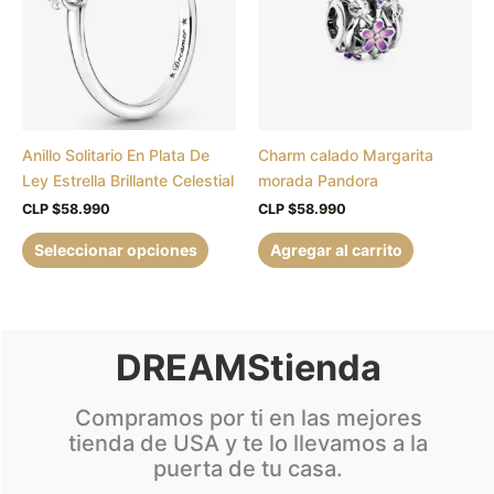
múltiples
variantes.
Las
opciones
se
pueden
Anillo Solitario En Plata De
Charm calado Margarita
elegir
Ley Estrella Brillante Celestial
morada Pandora
en
la
CLP $
58.990
CLP $
58.990
página
Seleccionar opciones
Agregar al carrito
de
producto
DREAMStienda
Compramos por ti en las mejores
tienda de USA y te lo llevamos a la
puerta de tu casa.