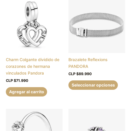
produc
tiene
múltipl
variant
Las
opcion
se
puede
Charm Colgante dividido de
Brazalete Reflexions
elegir
corazones de hermana
PANDORA
en
vinculados Pandora
la
CLP $
89.990
página
CLP $
71.990
Seleccionar opciones
de
Agregar al carrito
produc
Este
producto
tiene