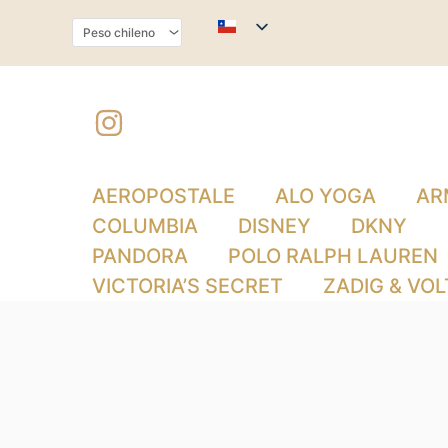
Ordenado
Ir
por
al
los
últimos
contenido
AEROPOSTALE
ALO YOGA
AR
COLUMBIA
DISNEY
DKNY
PANDORA
POLO RALPH LAUREN
VICTORIA’S SECRET
ZADIG & VOL