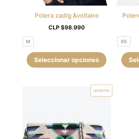
pueden
elegir
Polera zadig &voltaire
Poler
en
CLP $
98.990
la
M
XS
página
de
Seleccionar opciones
Sel
producto
El
El
¡OFERTA!
precio
precio
original
actual
era:
es:
CLP
CLP
$449.990.
$349.990.