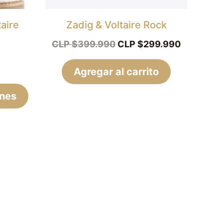
pueden
elegir
aire
Zadig & Voltaire Rock
en
CLP $
399.990
CLP $
299.990
la
página
Agregar al carrito
de
ones
producto