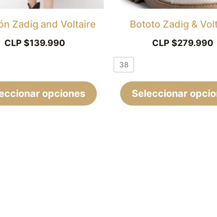
pueden
elegir
ón Zadig and Voltaire
Bototo Zadig & Volt
en
CLP $
139.990
CLP $
279.990
la
38
página
de
eccionar opciones
Seleccionar opci
producto