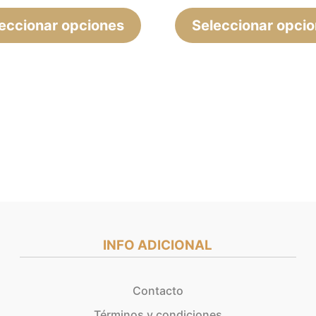
de
eccionar opciones
Seleccionar opci
producto
INFO ADICIONAL
Contacto
Términos y condiciones