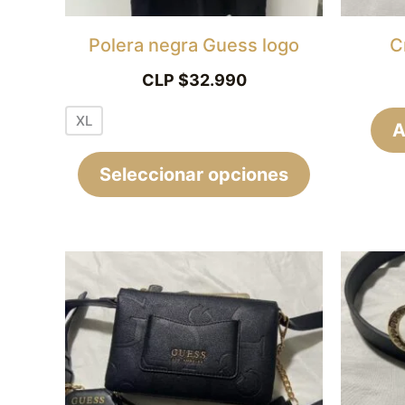
pueden
elegir
Polera negra Guess logo
C
en
CLP $
32.990
la
XL
página
A
de
Seleccionar opciones
producto