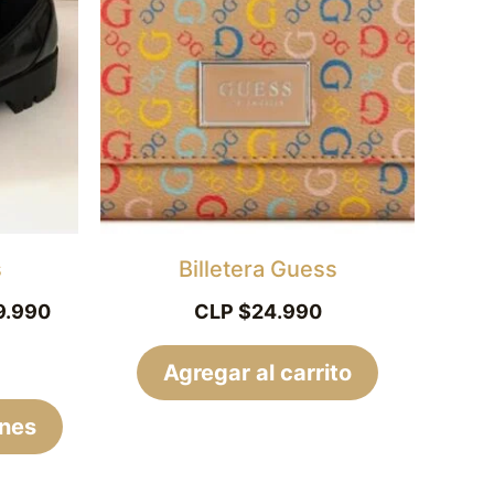
es:
tiene
CLP
múltiples
.
$79.990.
variantes.
Las
opciones
se
pueden
elegir
s
Billetera Guess
en
9.990
CLP $
24.990
la
página
Agregar al carrito
de
ones
producto