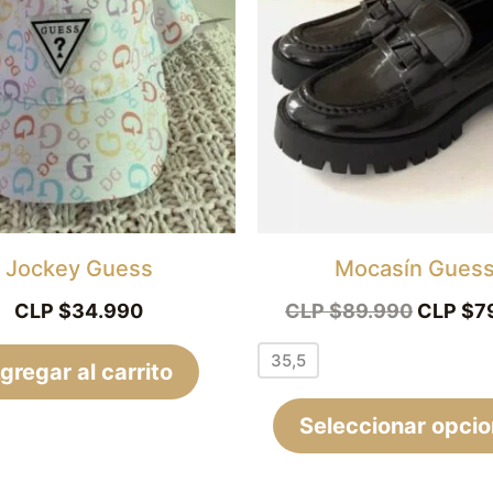
era:
CLP
$89.990
Jockey Guess
Mocasín Gues
CLP $
34.990
CLP $
89.990
CLP $
7
35,5
gregar al carrito
Seleccionar opci