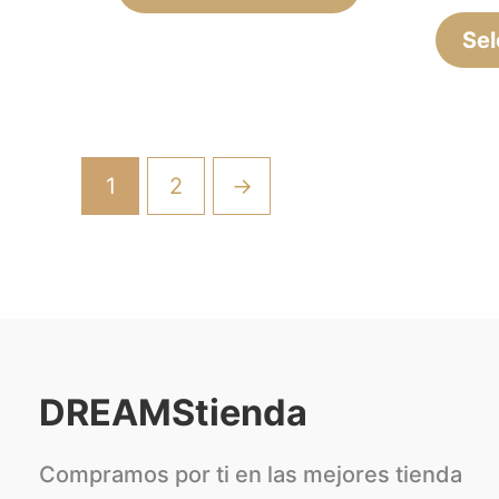
Sel
1
2
→
DREAMStienda
Compramos por ti en las mejores tienda