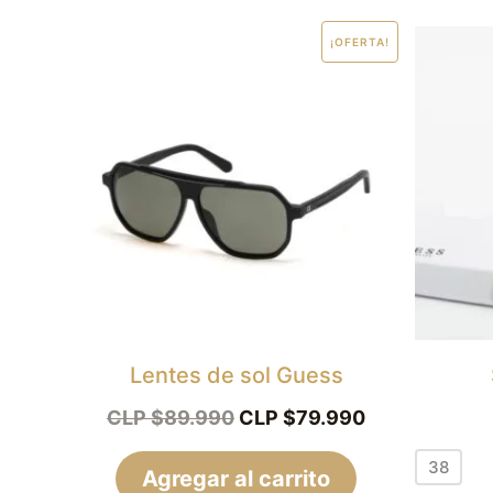
El
El
¡OFERTA!
precio
precio
original
actual
era:
es:
CLP
CLP
$89.990.
$79.990.
Lentes de sol Guess
CLP $
89.990
CLP $
79.990
38
Agregar al carrito