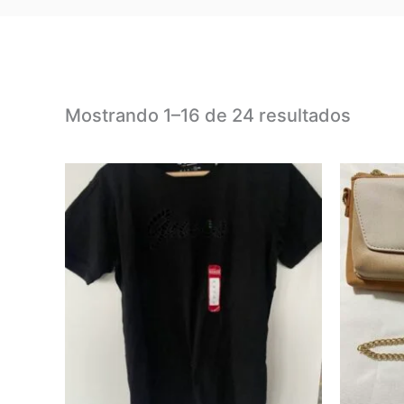
Mostrando 1–16 de 24 resultados
Este
producto
tiene
múltiples
variantes.
Las
opciones
se