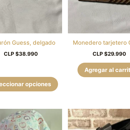
Las
opciones
se
pueden
elegir
urón Guess, delgado
Monedero tarjetero
en
CLP $
38.990
CLP $
29.990
la
página
Agregar al carri
de
eccionar opciones
producto
El
precio
original