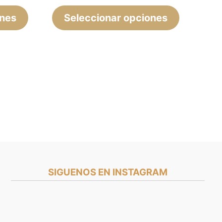
de
de
ones
Seleccionar opciones
producto
producto
SIGUENOS EN INSTAGRAM