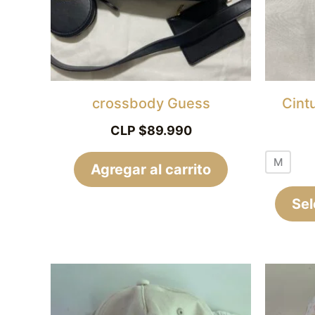
crossbody Guess
Cint
CLP $
89.990
M
Agregar al carrito
Sel