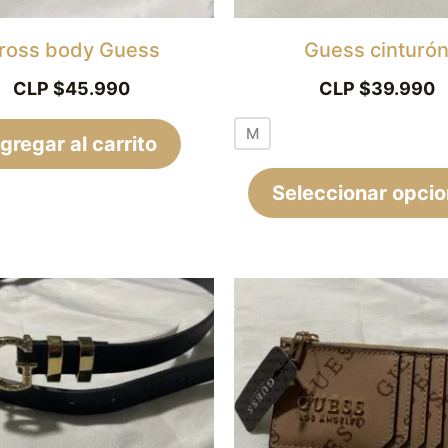
ross body Guess
Guess cinturó
CLP $
45.990
CLP $
39.990
M
gregar al carrito
Seleccionar opci
Este
producto
tiene
múltiples
variantes.