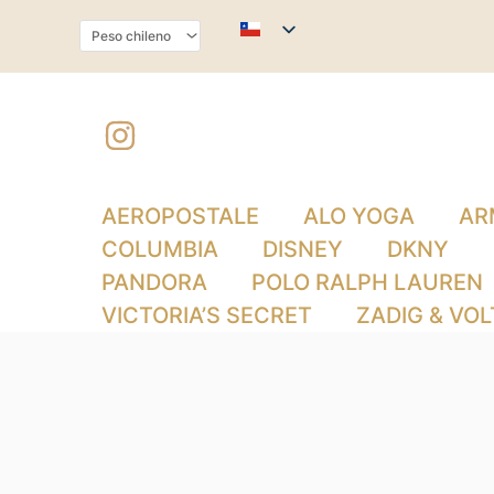
Orden
Ir
por
al
los
último
contenido
AEROPOSTALE
ALO YOGA
AR
COLUMBIA
DISNEY
DKNY
PANDORA
POLO RALPH LAUREN
VICTORIA’S SECRET
ZADIG & VOL