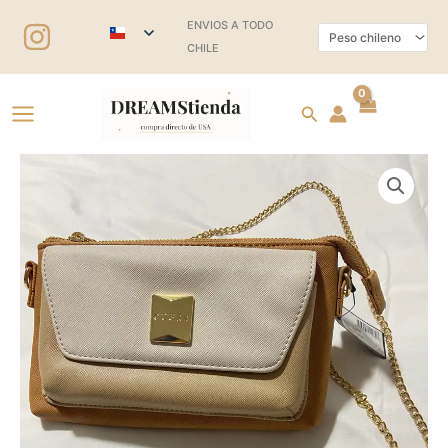
Ir
ENVIOS A TODO
al
CHILE
contenido
Buscar
Cross
body
Guess
cantidad