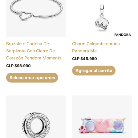
múltiples
variantes.
Las
opciones
se
pueden
Brazalete Cadena De
Charm Colgante corona
elegir
Serpiente Con Cierre De
Pandora Me
en
Corazón Pandora Moments
la
CLP $
45.990
página
CLP $
98.990
Agregar al carrito
de
Seleccionar opciones
producto