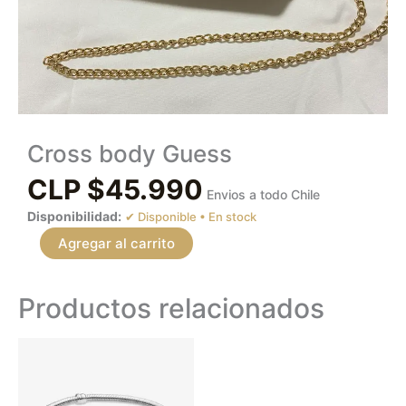
Cross body Guess
CLP $
45.990
Envios a todo Chile
Disponibilidad:
En stock
Agregar al carrito
Productos relacionados
Este
producto
tiene