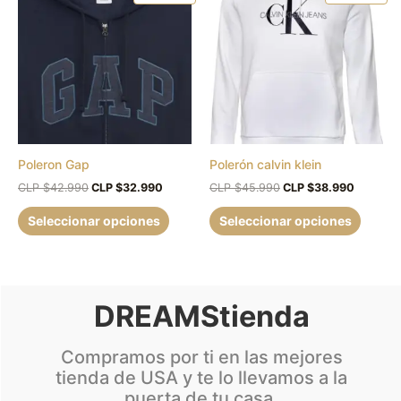
producto
produc
original
actual
original
actual
era:
es:
era:
es:
tiene
tiene
CLP
CLP
CLP
CLP
múltiples
múltipl
$42.990.
$32.990.
$45.990.
$38.990
variantes.
variant
Las
Las
opciones
opcion
se
se
pueden
puede
Poleron Gap
Polerón calvin klein
elegir
elegir
en
en
CLP $
42.990
CLP $
32.990
CLP $
45.990
CLP $
38.990
la
la
Seleccionar opciones
Seleccionar opciones
página
página
de
de
producto
produc
DREAMStienda
Compramos por ti en las mejores
tienda de USA y te lo llevamos a la
puerta de tu casa.