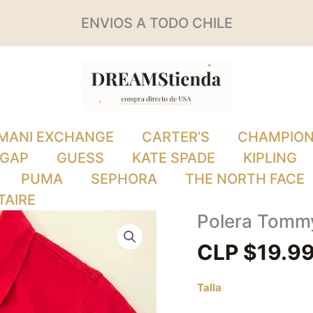
ENVIOS A TODO CHILE
MANI EXCHANGE
CARTER’S
CHAMPIO
GAP
GUESS
KATE SPADE
KIPLING
PUMA
SEPHORA
THE NORTH FACE
TAIRE
Polera Tommy
Polera
Tommy
CLP $
19.9
Hilfiger
Talla
cantidad