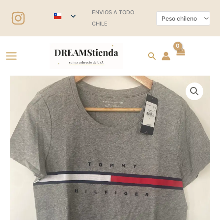
Ir
ENVIOS A TODO
al
CHILE
contenido
Buscar
Polera
Tommy
Hilfiger
cantidad