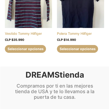
múltiples
múltipl
variantes.
variant
Las
Las
opciones
opcion
se
se
pueden
puede
Vestido Tommy Hilfiger
Polera Tommy Hilfiger
elegir
elegir
en
en
CLP $
35.990
CLP $
14.990
la
la
Seleccionar opciones
Seleccionar opciones
página
página
de
de
producto
produc
DREAMStienda
Compramos por ti en las mejores
tienda de USA y te lo llevamos a la
puerta de tu casa.