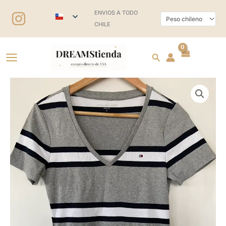
Ir
ENVIOS A TODO
al
CHILE
contenido
Buscar
Polera
Tommy
Hilfiger
cantidad