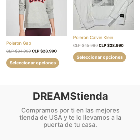
múltiples
múltipl
$34.990.
$28.990.
$45.990.
$38.990
variantes.
variant
Las
Las
opciones
opcion
se
se
pueden
puede
Polerón Calvin Klein
Poleron Gap
elegir
elegir
CLP $
45.990
CLP $
38.990
en
en
CLP $
34.990
CLP $
28.990
Seleccionar opciones
la
la
Seleccionar opciones
página
página
de
de
producto
produc
DREAMStienda
Compramos por ti en las mejores
tienda de USA y te lo llevamos a la
puerta de tu casa.