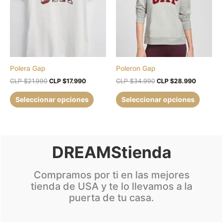
múltiples
múltipl
$21.990.
$17.990.
$34.990.
$28.990
variantes.
variant
Las
Las
opciones
opcion
se
se
pueden
puede
Polera Gap
Poleron Gap
elegir
elegir
en
en
CLP $
21.990
CLP $
17.990
CLP $
34.990
CLP $
28.990
la
la
Seleccionar opciones
Seleccionar opciones
página
página
de
de
producto
produc
DREAMStienda
Compramos por ti en las mejores
tienda de USA y te lo llevamos a la
puerta de tu casa.