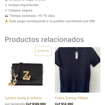
✔ Incluye importación
✔ Compra segura
Tiempo estimado: 10–15 días
Este pago corresponde a tu pedido coordinado por DM
Productos relacionados
El
El
Este
¡OFERTA!
precio
precio
produc
original
actual
era:
es:
tiene
CLP
CLP
múltipl
$258.990.
$189.990.
variant
Las
opcion
se
puede
Cartera Zadig & Voltaire
Polera Tommy Hilfiger
elegir
en
CLP $
258.990
CLP $
189.990
CLP $
14.990