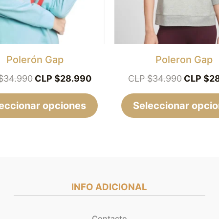
opciones
se
pueden
elegir
Polerón Gap
Poleron Gap
en
$
34.990
CLP $
28.990
CLP $
34.990
CLP $
2
la
eccionar opciones
página
Seleccionar opci
de
producto
INFO ADICIONAL
Contacto