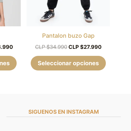
opciones
opciones
se
se
pueden
pueden
elegir
elegir
Pantalon buzo Gap
en
en
8.990
CLP $
34.990
CLP $
27.990
la
la
ones
página
Seleccionar opciones
página
de
de
producto
producto
SIGUENOS EN INSTAGRAM