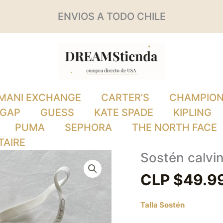
ENVIOS A TODO CHILE
MANI EXCHANGE
CARTER’S
CHAMPIO
GAP
GUESS
KATE SPADE
KIPLING
PUMA
SEPHORA
THE NORTH FACE
TAIRE
Sostén calvin
Sostén
calvin
CLP $
49.9
klein,
Talla Sostén
pack