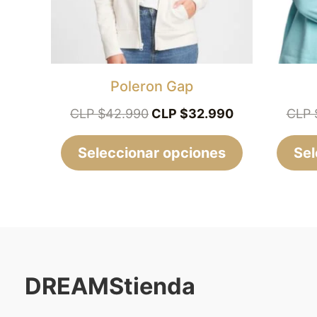
opciones
se
pueden
elegir
Poleron Gap
en
CLP $
42.990
CLP $
32.990
CLP 
la
Seleccionar opciones
página
Sel
de
producto
DREAMStienda