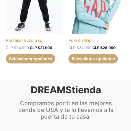
múltiples
múltipl
$34.990.
$27.990.
$34.990.
$28.990
variantes.
variant
Las
Las
opciones
opcion
se
se
pueden
puede
Pantalon buzo Gap
Polerón Gap
elegir
elegir
en
en
CLP $
34.990
CLP $
27.990
CLP $
34.990
CLP $
28.990
la
la
Seleccionar opciones
Seleccionar opciones
página
página
de
de
producto
produc
DREAMStienda
Compramos por ti en las mejores
tienda de USA y te lo llevamos a la
puerta de tu casa.