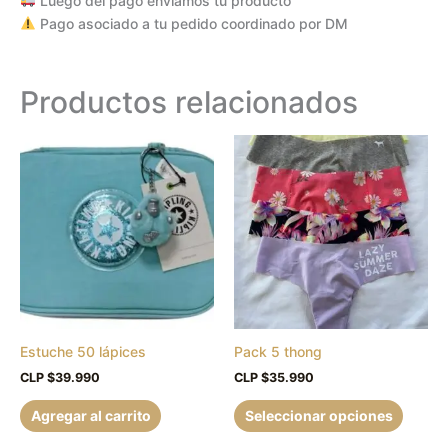
Luego del pago enviamos tu producto
Pago asociado a tu pedido coordinado por DM
Productos relacionados
Este
produc
tiene
múltipl
variant
Las
opcion
se
puede
Estuche 50 lápices
Pack 5 thong
elegir
en
CLP $
39.990
CLP $
35.990
la
Agregar al carrito
Seleccionar opciones
página
de