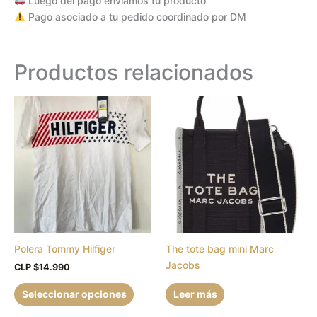
Luego del pago enviamos tu producto
Pago asociado a tu pedido coordinado por DM
Productos relacionados
Este
producto
tiene
múltiples
variantes.
Las
opciones
se
pueden
Polera Tommy Hilfiger
The tote bag mini Marc
elegir
Jacobs
en
CLP $
14.990
la
Seleccionar opciones
Leer más
página
de