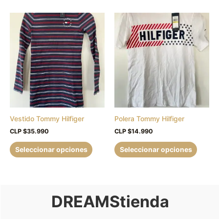
producto
produc
Este
Este
producto
produc
tiene
tiene
múltiples
múltipl
variantes.
variant
Las
Las
opciones
opcion
se
se
pueden
puede
Vestido Tommy Hilfiger
Polera Tommy Hilfiger
elegir
elegir
en
en
CLP $
35.990
CLP $
14.990
la
la
Seleccionar opciones
Seleccionar opciones
página
página
de
de
producto
produc
DREAMStienda