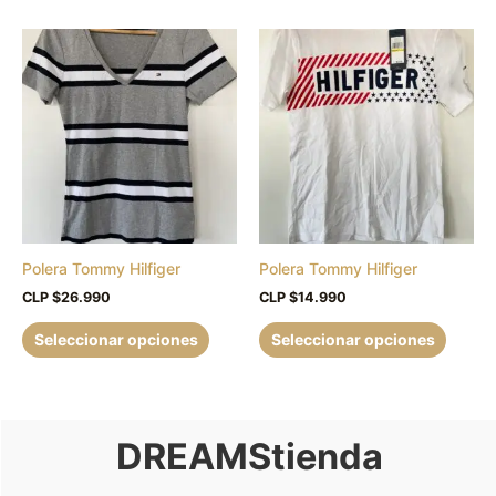
producto
Este
Este
producto
produc
tiene
tiene
múltiples
múltipl
variantes.
variant
Las
Las
opciones
opcion
se
se
pueden
puede
Polera Tommy Hilfiger
Polera Tommy Hilfiger
elegir
elegir
en
en
CLP $
26.990
CLP $
14.990
la
la
Seleccionar opciones
Seleccionar opciones
página
página
de
de
producto
produc
DREAMStienda