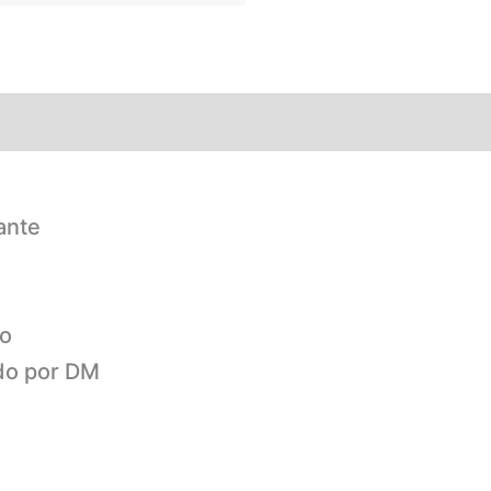
ante
to
do por DM