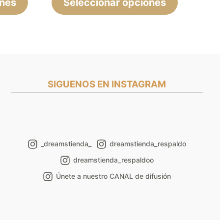
ones
página
Seleccionar opciones
página
de
de
producto
producto
SIGUENOS EN INSTAGRAM
_dreamstienda_
dreamstienda_respaldo
dreamstienda_respaldoo
Únete a nuestro CANAL de difusión