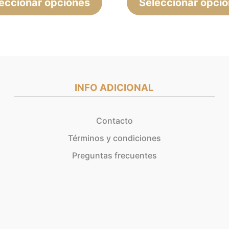
eccionar opciones
página
Seleccionar opci
de
producto
INFO ADICIONAL
Contacto
Términos y condiciones
Preguntas frecuentes