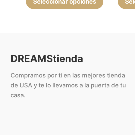
Seleccionar opciones
página
Sel
de
producto
DREAMStienda
Compramos por ti en las mejores tienda
de USA y te lo llevamos a la puerta de tu
casa.