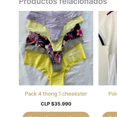
Productos relacionados
Este
producto
tiene
múltiples
variantes.
Las
opciones
se
pueden
elegir
Pack 4 thong 1 cheekster
Pol
en
CLP $
35.990
la