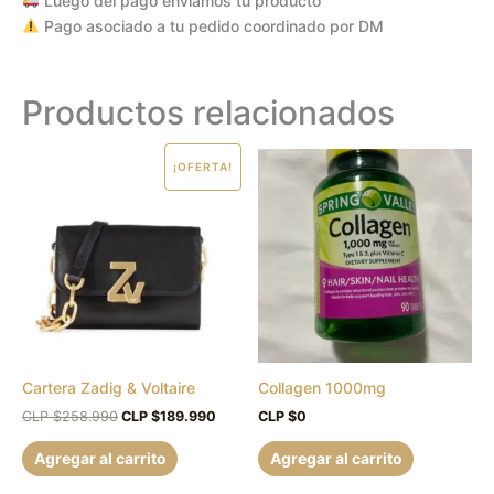
Luego del pago enviamos tu producto
Pago asociado a tu pedido coordinado por DM
Productos relacionados
El
El
¡OFERTA!
precio
precio
original
actual
era:
es:
CLP
CLP
$258.990.
$189.990.
Cartera Zadig & Voltaire
Collagen 1000mg
CLP $
258.990
CLP $
189.990
CLP $
0
Agregar al carrito
Agregar al carrito