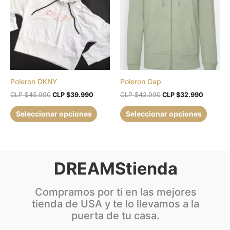
CLP
CLP
CLP
CLP
múltiples
múltipl
$45.990.
$39.990.
$42.990.
$32.990
variantes.
variant
Las
Las
opciones
opcion
se
se
pueden
puede
Poleron DKNY
Poleron Gap
elegir
elegir
en
en
CLP $
45.990
CLP $
39.990
CLP $
42.990
CLP $
32.990
la
la
Seleccionar opciones
Seleccionar opciones
página
página
de
de
producto
produc
DREAMStienda
Compramos por ti en las mejores
tienda de USA y te lo llevamos a la
puerta de tu casa.