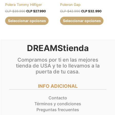
Polera Tommy Hilfiger
Poleron Gap
elegir
elegir
en
en
CLP $
39.990
CLP $
27.990
CLP $
42.990
CLP $
32.990
la
la
Seleccionar opciones
Seleccionar opciones
página
página
de
de
producto
produc
DREAMStienda
Compramos por ti en las mejores
tienda de USA y te lo llevamos a la
puerta de tu casa.
INFO ADICIONAL
Contacto
Términos y condiciones
Preguntas frecuentes