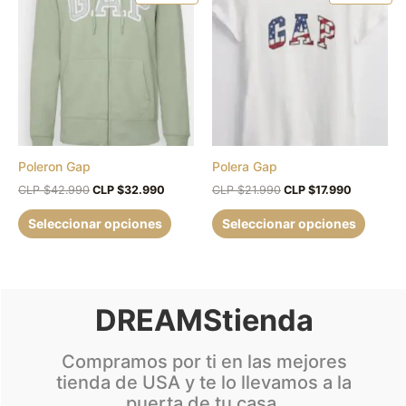
producto
produc
original
actual
original
actual
era:
es:
era:
es:
tiene
tiene
CLP
CLP
CLP
CLP
múltiples
múltipl
$42.990.
$32.990.
$21.990.
$17.990.
variantes.
variant
Las
Las
opciones
opcion
se
se
pueden
puede
Poleron Gap
Polera Gap
elegir
elegir
en
en
CLP $
42.990
CLP $
32.990
CLP $
21.990
CLP $
17.990
la
la
Seleccionar opciones
Seleccionar opciones
página
página
de
de
producto
produc
DREAMStienda
Compramos por ti en las mejores
tienda de USA y te lo llevamos a la
puerta de tu casa.