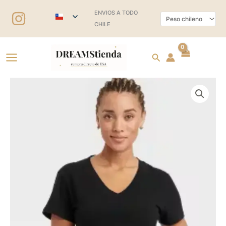
Ir
ENVIOS A TODO
al
CHILE
contenido
Buscar
Polera
Náutica
woman
cantidad