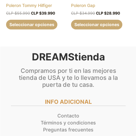
Poleron Tommy Hilfiger
Poleron Gap
elegir
elegir
en
en
CLP $
55.990
CLP $
39.990
CLP $
34.990
CLP $
28.990
la
la
Seleccionar opciones
Seleccionar opciones
página
página
de
de
producto
produc
DREAMStienda
Compramos por ti en las mejores
tienda de USA y te lo llevamos a la
puerta de tu casa.
INFO ADICIONAL
Contacto
Términos y condiciones
Preguntas frecuentes