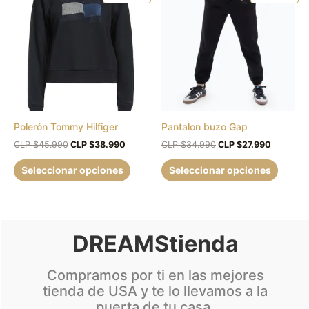
producto
produc
original
actual
original
actual
era:
es:
era:
es:
tiene
tiene
CLP
CLP
CLP
CLP
múltiples
múltipl
$45.990.
$38.990.
$34.990.
$27.990.
variantes.
variant
Las
Las
opciones
opcion
se
se
pueden
puede
Polerón Tommy Hilfiger
Pantalon buzo Gap
elegir
elegir
en
en
CLP $
45.990
CLP $
38.990
CLP $
34.990
CLP $
27.990
la
la
Seleccionar opciones
Seleccionar opciones
página
página
de
de
producto
produc
DREAMStienda
Compramos por ti en las mejores
tienda de USA y te lo llevamos a la
puerta de tu casa.