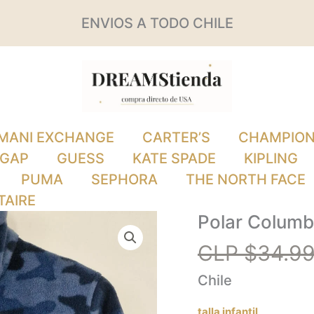
ENVIOS A TODO CHILE
MANI EXCHANGE
CARTER’S
CHAMPIO
GAP
GUESS
KATE SPADE
KIPLING
PUMA
SEPHORA
THE NORTH FACE
TAIRE
Polar Columb
Polar
Columbia
CLP $
34.9
cantidad
Chile
talla infantil