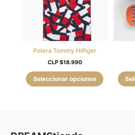
Las
opciones
se
pueden
elegir
Polera Tommy Hilfiger
en
CLP $
18.990
la
Seleccionar opciones
página
Sel
de
producto