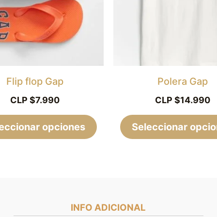
Las
opciones
se
pueden
elegir
Flip flop Gap
Polera Gap
en
CLP $
7.990
CLP $
14.990
la
eccionar opciones
página
Seleccionar opci
de
producto
INFO ADICIONAL