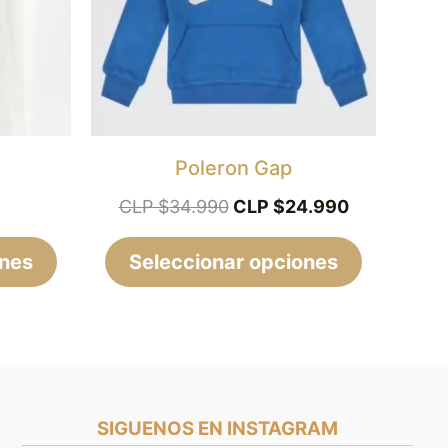
Las
Las
opciones
opciones
se
se
pueden
pueden
elegir
elegir
Poleron Gap
en
en
CLP $
34.990
CLP $
24.990
la
la
ones
página
Seleccionar opciones
página
de
de
producto
producto
SIGUENOS EN INSTAGRAM