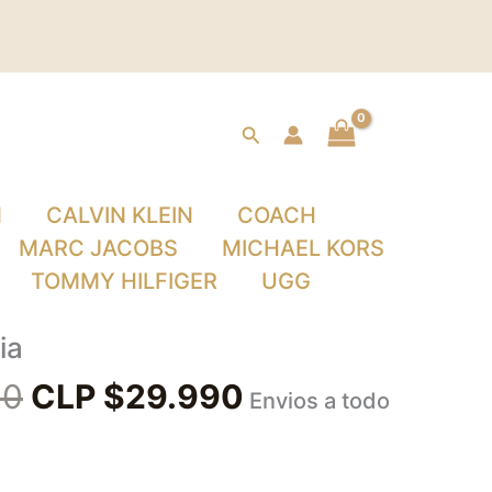
Buscar
N
CALVIN KLEIN
COACH
MARC JACOBS
MICHAEL KORS
TOMMY HILFIGER
UGG
El
El
ia
precio
precio
90
CLP $
29.990
Envios a todo
original
actual
era:
es: