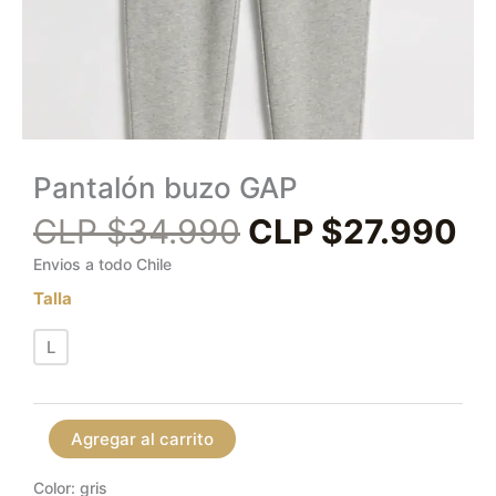
Pantalón buzo GAP
CLP $
34.990
CLP $
27.990
Envios a todo Chile
Talla
L
Agregar al carrito
Color: gris