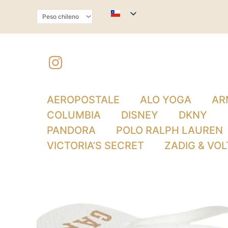
Ir
al
contenido
AEROPOSTALE
ALO YOGA
AR
COLUMBIA
DISNEY
DKNY
PANDORA
POLO RALPH LAUREN
VICTORIA’S SECRET
ZADIG & VOL