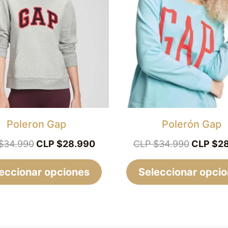
era:
es:
tiene
era:
CLP
CLP
CLP
múltiples
$34.990.
$28.990.
$34.990
variantes.
Las
opciones
se
pueden
elegir
Poleron Gap
Polerón Gap
en
$
34.990
CLP $
28.990
CLP $
34.990
CLP $
2
la
eccionar opciones
página
Seleccionar opci
de
producto