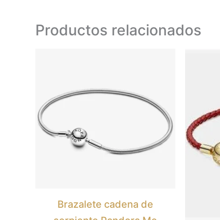
Productos relacionados
Este
producto
tiene
múltiples
variantes.
Las
opciones
se
pueden
elegir
Brazalete cadena de
en