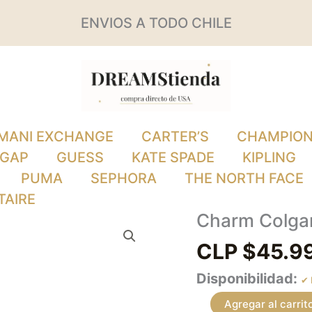
ENVIOS A TODO CHILE
MANI EXCHANGE
CARTER’S
CHAMPIO
GAP
GUESS
KATE SPADE
KIPLING
PUMA
SEPHORA
THE NORTH FACE
TAIRE
Charm Colga
Charm
Colgante
CLP $
45.9
corona
Disponibilidad:
Pandora
Agregar al carrit