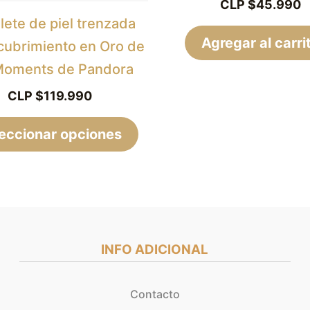
CLP $
45.990
la
lete de piel trenzada
página
Agregar al carri
ecubrimiento en Oro de
de
Moments de Pandora
producto
CLP $
119.990
eccionar opciones
INFO ADICIONAL
Contacto