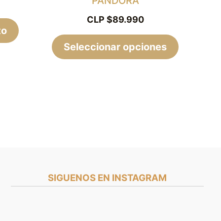
PANDORA
la
CLP $
89.990
to
página
Seleccionar opciones
de
producto
SIGUENOS EN INSTAGRAM