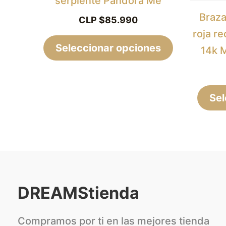
serpiente Pandora Me
la
Braza
CLP $
85.990
página
roja r
Seleccionar opciones
de
14k 
producto
Sel
DREAMStienda
Compramos por ti en las mejores tienda