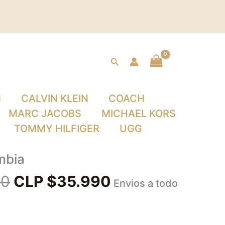
Buscar
N
CALVIN KLEIN
COACH
MARC JACOBS
MICHAEL KORS
TOMMY HILFIGER
UGG
El
El
mbia
precio
precio
90
CLP $
35.990
Envios a todo
original
actual
era:
es: