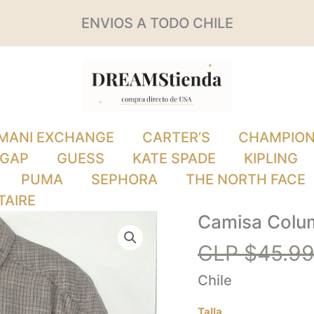
ENVIOS A TODO CHILE
MANI EXCHANGE
CARTER’S
CHAMPIO
GAP
GUESS
KATE SPADE
KIPLING
PUMA
SEPHORA
THE NORTH FACE
TAIRE
Camisa Colu
Camisa
Columbia
CLP $
45.9
cantidad
Chile
Talla