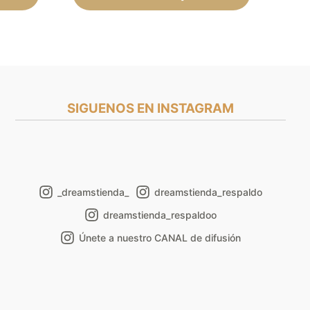
de
de
producto
producto
SIGUENOS EN INSTAGRAM
_dreamstienda_
dreamstienda_respaldo
dreamstienda_respaldoo
Únete a nuestro CANAL de difusión