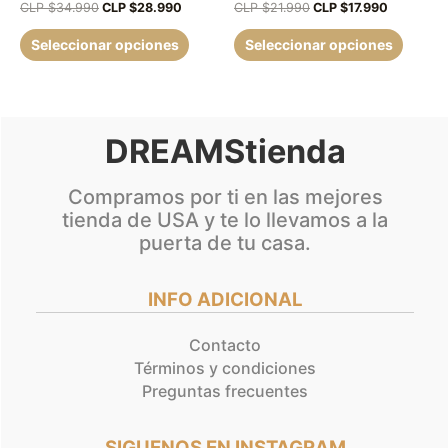
en
en
CLP $
34.990
CLP $
28.990
CLP $
21.990
CLP $
17.990
la
la
Seleccionar opciones
Seleccionar opciones
página
página
de
de
producto
produc
DREAMStienda
Compramos por ti en las mejores
tienda de USA y te lo llevamos a la
puerta de tu casa.
INFO ADICIONAL
Contacto
Términos y condiciones
Preguntas frecuentes
SIGUENOS EN INSTAGRAM