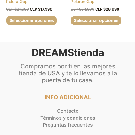
Polera Gap
Poleron Gap
elegir
elegir
en
en
CLP $
21.990
CLP $
17.990
CLP $
34.990
CLP $
28.990
la
la
Seleccionar opciones
Seleccionar opciones
página
página
de
de
producto
produc
DREAMStienda
Compramos por ti en las mejores
tienda de USA y te lo llevamos a la
puerta de tu casa.
INFO ADICIONAL
Contacto
Términos y condiciones
Preguntas frecuentes