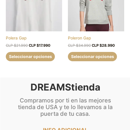
$21.990.
$17.990.
$34.990.
$28.990
variantes.
variant
Las
Las
opciones
opcion
se
se
pueden
puede
Polera Gap
Poleron Gap
elegir
elegir
en
en
CLP $
21.990
CLP $
17.990
CLP $
34.990
CLP $
28.990
la
la
Seleccionar opciones
Seleccionar opciones
página
página
de
de
producto
produc
DREAMStienda
Compramos por ti en las mejores
tienda de USA y te lo llevamos a la
puerta de tu casa.