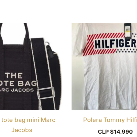
 tote bag mini Marc
Polera Tommy Hilf
Jacobs
CLP $
14.990