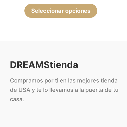
la
Seleccionar opciones
página
de
producto
DREAMStienda
Compramos por ti en las mejores tienda
de USA y te lo llevamos a la puerta de tu
casa.