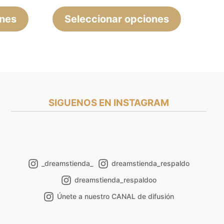
la
la
ones
página
Seleccionar opciones
página
de
de
producto
producto
SIGUENOS EN INSTAGRAM
_dreamstienda_
dreamstienda_respaldo
dreamstienda_respaldoo
Únete a nuestro CANAL de difusión