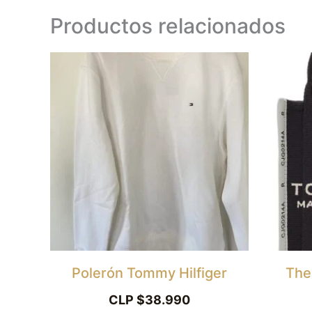
Productos relacionados
Este
producto
tiene
múltiples
variantes.
Las
opciones
se
pueden
elegir
Polerón Tommy Hilfiger
The
en
CLP $
38.990