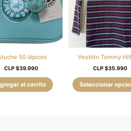
stuche 50 lápices
Vestido Tommy Hilf
CLP $
39.990
CLP $
35.990
gregar al carrito
Seleccionar opci