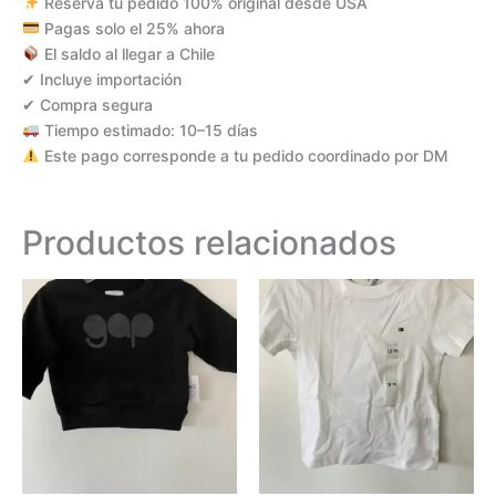
Reserva tu pedido 100% original desde USA
Pagas solo el 25% ahora
El saldo al llegar a Chile
✔ Incluye importación
✔ Compra segura
Tiempo estimado: 10–15 días
Este pago corresponde a tu pedido coordinado por DM
Productos relacionados
Este
Este
producto
produc
tiene
tiene
múltiples
múltipl
variantes.
variant
Las
Las
opciones
opcion
se
se
pueden
puede