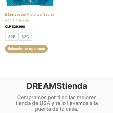
se
pueden
Bikini sostén Victoria’s Secret
elegir
doble push up
en
la
CLP $
29.990
página
32B
32C
de
producto
Seleccionar opciones
DREAMStienda
Compramos por ti en las mejores
tienda de USA y te lo llevamos a la
puerta de tu casa.