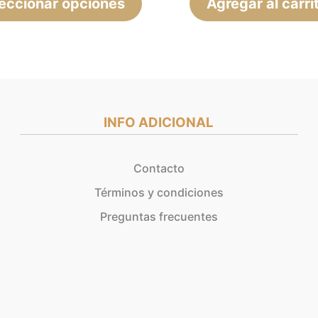
eccionar opciones
página
Agregar al carri
de
producto
INFO ADICIONAL
Contacto
Términos y condiciones
Preguntas frecuentes