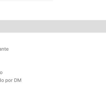
ante
to
do por DM