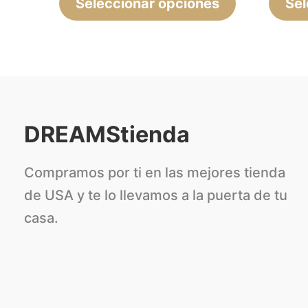
Seleccionar opciones
página
Sel
de
producto
DREAMStienda
Compramos por ti en las mejores tienda
de USA y te lo llevamos a la puerta de tu
casa.