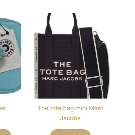
es
The tote bag mini Marc
Jacobs