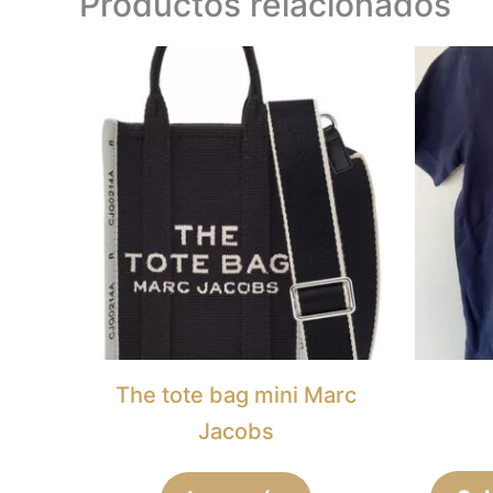
Productos relacionados
The tote bag mini Marc
Jacobs