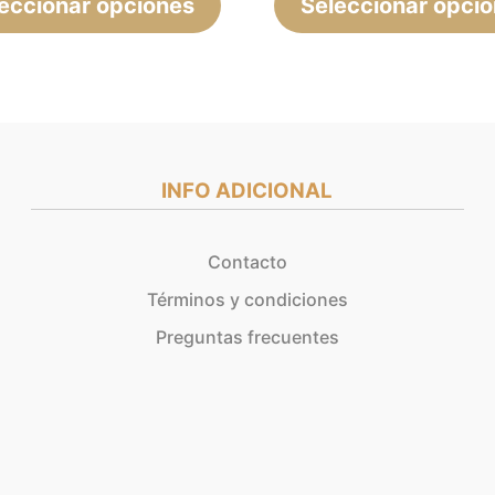
eccionar opciones
página
Seleccionar opci
de
producto
INFO ADICIONAL
Contacto
Términos y condiciones
Preguntas frecuentes