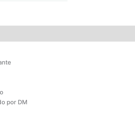
ante
to
do por DM