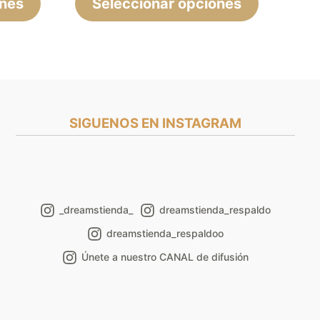
ones
página
Seleccionar opciones
página
de
de
producto
producto
SIGUENOS EN INSTAGRAM
_dreamstienda_
dreamstienda_respaldo
dreamstienda_respaldoo
Únete a nuestro CANAL de difusión