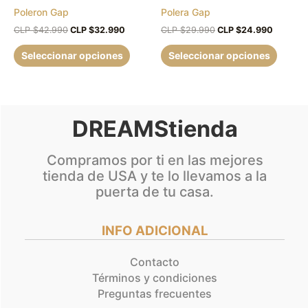
Poleron Gap
Polera Gap
elegir
elegir
en
en
CLP $
42.990
CLP $
32.990
CLP $
29.990
CLP $
24.990
la
la
Seleccionar opciones
Seleccionar opciones
página
página
de
de
producto
produc
DREAMStienda
Compramos por ti en las mejores
tienda de USA y te lo llevamos a la
puerta de tu casa.
INFO ADICIONAL
Contacto
Términos y condiciones
Preguntas frecuentes