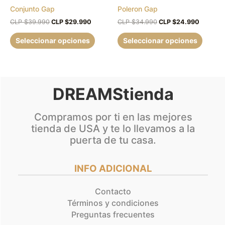
Conjunto Gap
Poleron Gap
elegir
elegir
en
en
CLP $
39.990
CLP $
29.990
CLP $
34.990
CLP $
24.990
la
la
Seleccionar opciones
Seleccionar opciones
página
página
de
de
producto
produc
DREAMStienda
Compramos por ti en las mejores
tienda de USA y te lo llevamos a la
puerta de tu casa.
INFO ADICIONAL
Contacto
Términos y condiciones
Preguntas frecuentes