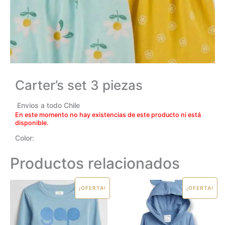
Carter’s set 3 piezas
Envios a todo Chile
En este momento no hay existencias de este producto ni está
disponible.
Color:
Productos relacionados
El
El
El
El
Este
Este
¡OFERTA!
¡OFERTA!
precio
precio
precio
precio
producto
produc
original
actual
original
actual
era:
es:
era:
es:
tiene
tiene
CLP
CLP
CLP
CLP
múltiples
múltipl
$29.990.
$24.990.
$39.990.
$26.990