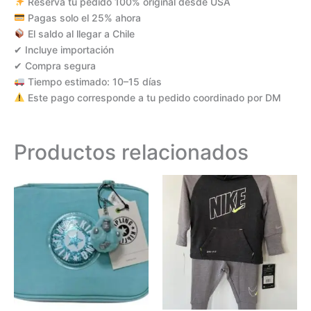
Reserva tu pedido 100% original desde USA
Pagas solo el 25% ahora
El saldo al llegar a Chile
✔ Incluye importación
✔ Compra segura
Tiempo estimado: 10–15 días
Este pago corresponde a tu pedido coordinado por DM
Productos relacionados
Este
produc
tiene
múltipl
variant
Las
opcion
se
puede