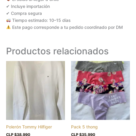
✔ Incluye importación
✔ Compra segura
Tiempo estimado: 10–15 días
Este pago corresponde a tu pedido coordinado por DM
Productos relacionados
Este
Este
producto
produc
tiene
tiene
múltiples
múltipl
variantes.
variant
Las
Las
opciones
opcion
se
se
pueden
puede
Polerón Tommy Hilfiger
Pack 5 thong
elegir
elegir
en
en
CLP $
38.990
CLP $
35.990