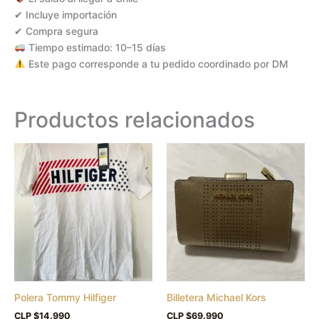
✔ Incluye importación
✔ Compra segura
Tiempo estimado: 10–15 días
Este pago corresponde a tu pedido coordinado por DM
Productos relacionados
Este
producto
tiene
múltiples
variantes.
Las
opciones
se
pueden
Polera Tommy Hilfiger
Billetera Michael Kors
elegir
en
CLP $
14.990
CLP $
69.990