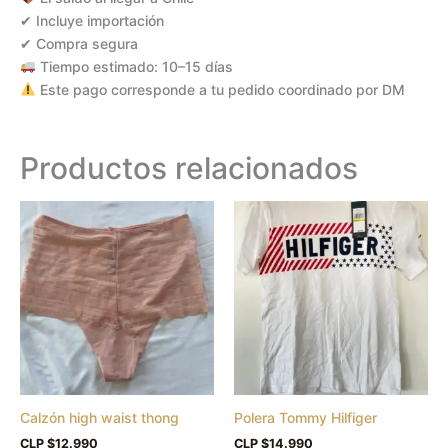
✔ Incluye importación
✔ Compra segura
Tiempo estimado: 10–15 días
Este pago corresponde a tu pedido coordinado por DM
Productos relacionados
Este
Este
producto
produc
tiene
tiene
múltiples
múltipl
variantes.
variant
Las
Las
opciones
opcion
se
se
pueden
puede
Calzón high waist thong
Polera Tommy Hilfiger
elegir
elegir
en
en
CLP $
12.990
CLP $
14.990