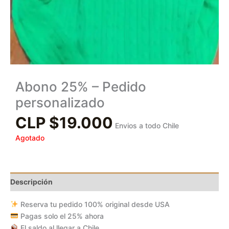
Abono 25% – Pedido
personalizado
CLP $
19.000
Envios a todo Chile
Agotado
Descripción
Reserva tu pedido 100% original desde USA
Pagas solo el 25% ahora
El saldo al llegar a Chile